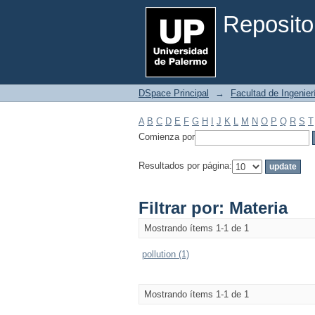
Filtrar por: Materia
Reposito
DSpace Principal
→
Facultad de Ingenier
A
B
C
D
E
F
G
H
I
J
K
L
M
N
O
P
Q
R
S
T
Comienza por
Resultados por página:
Filtrar por: Materia
Mostrando ítems 1-1 de 1
pollution (1)
Mostrando ítems 1-1 de 1