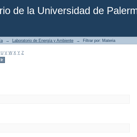
rio de la Universidad de Paler
ía
→
Laboratorio de Energía y Ambiente
→
Filtrar por: Materia
U
V
W
X
Y
Z