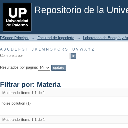
Filtrar por: Materia
Repositorio de la Uni
DSpace Principal
→
Facultad de Ingeniería
→
Laboratorio de Energía y 
A
B
C
D
E
F
G
H
I
J
K
L
M
N
O
P
Q
R
S
T
U
V
W
X
Y
Z
Comienza por
Resultados por página:
Filtrar por: Materia
Mostrando ítems 1-1 de 1
noise pollution (1)
Mostrando ítems 1-1 de 1