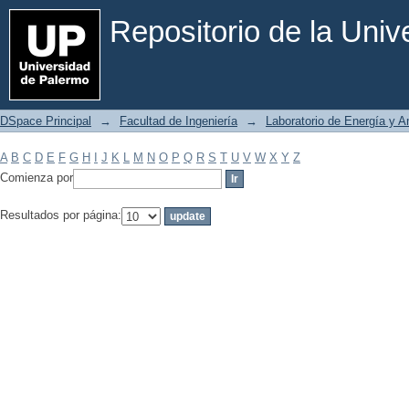
Filtrar por: Materia
Repositorio de la Uni
DSpace Principal
→
Facultad de Ingeniería
→
Laboratorio de Energía y 
A
B
C
D
E
F
G
H
I
J
K
L
M
N
O
P
Q
R
S
T
U
V
W
X
Y
Z
Comienza por
Resultados por página: