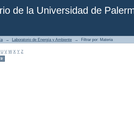
rio de la Universidad de Paler
ía
→
Laboratorio de Energía y Ambiente
→
Filtrar por: Materia
U
V
W
X
Y
Z