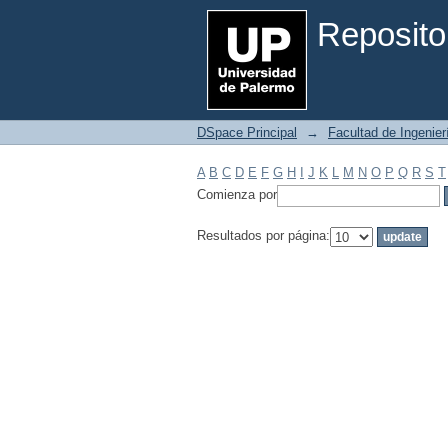
Filtrar por: Materia
Reposito
DSpace Principal
→
Facultad de Ingenier
A
B
C
D
E
F
G
H
I
J
K
L
M
N
O
P
Q
R
S
T
Comienza por
Resultados por página: