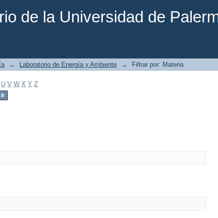
rio de la Universidad de Paler
ía
→
Laboratorio de Energía y Ambiente
→
Filtrar por: Materia
U
V
W
X
Y
Z