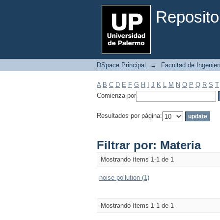
Filtrar por: Materia
Reposito
DSpace Principal
→
Facultad de Ingenier
A
B
C
D
E
F
G
H
I
J
K
L
M
N
O
P
Q
R
S
T
Comienza por
Resultados por página:
Filtrar por: Materia
Mostrando ítems 1-1 de 1
noise pollution (1)
Mostrando ítems 1-1 de 1