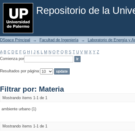
Filtrar por: Materia
Repositorio de la Uni
DSpace Principal
→
Facultad de Ingeniería
→
Laboratorio de Energía y 
A
B
C
D
E
F
G
H
I
J
K
L
M
N
O
P
Q
R
S
T
U
V
W
X
Y
Z
Comienza por
Resultados por página:
Filtrar por: Materia
Mostrando ítems 1-1 de 1
ambiente urbano (1)
Mostrando ítems 1-1 de 1