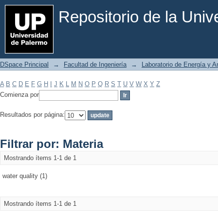
Filtrar por: Materia
Repositorio de la Uni
DSpace Principal
→
Facultad de Ingeniería
→
Laboratorio de Energía y 
A
B
C
D
E
F
G
H
I
J
K
L
M
N
O
P
Q
R
S
T
U
V
W
X
Y
Z
Comienza por
Resultados por página:
Filtrar por: Materia
Mostrando ítems 1-1 de 1
water quality (1)
Mostrando ítems 1-1 de 1