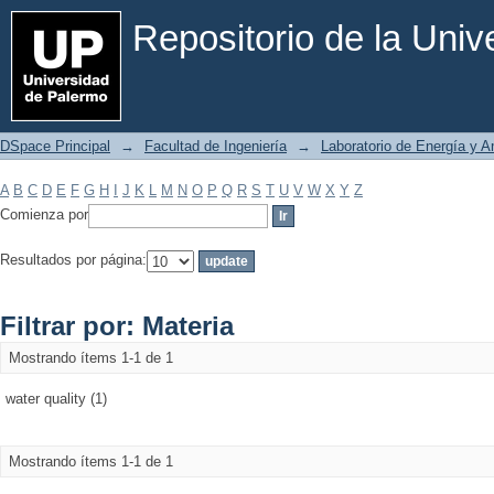
Filtrar por: Materia
Repositorio de la Uni
DSpace Principal
→
Facultad de Ingeniería
→
Laboratorio de Energía y 
A
B
C
D
E
F
G
H
I
J
K
L
M
N
O
P
Q
R
S
T
U
V
W
X
Y
Z
Comienza por
Resultados por página:
Filtrar por: Materia
Mostrando ítems 1-1 de 1
water quality (1)
Mostrando ítems 1-1 de 1