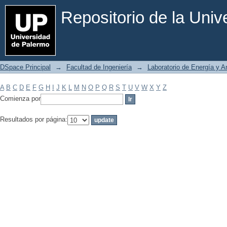
Filtrar por: Materia
Repositorio de la Uni
DSpace Principal
→
Facultad de Ingeniería
→
Laboratorio de Energía y 
A
B
C
D
E
F
G
H
I
J
K
L
M
N
O
P
Q
R
S
T
U
V
W
X
Y
Z
Comienza por
Resultados por página: