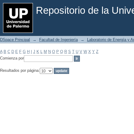
Filtrar por: Materia
Repositorio de la Uni
DSpace Principal
→
Facultad de Ingeniería
→
Laboratorio de Energía y 
A
B
C
D
E
F
G
H
I
J
K
L
M
N
O
P
Q
R
S
T
U
V
W
X
Y
Z
Comienza por
Resultados por página: