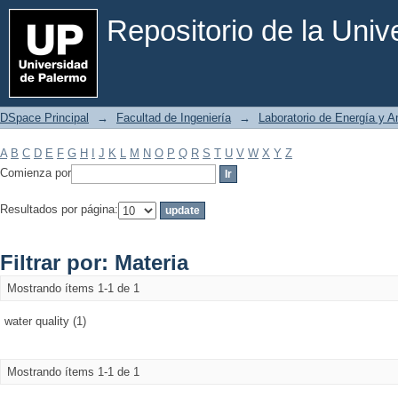
Filtrar por: Materia
Repositorio de la Uni
DSpace Principal
→
Facultad de Ingeniería
→
Laboratorio de Energía y 
A
B
C
D
E
F
G
H
I
J
K
L
M
N
O
P
Q
R
S
T
U
V
W
X
Y
Z
Comienza por
Resultados por página:
Filtrar por: Materia
Mostrando ítems 1-1 de 1
water quality (1)
Mostrando ítems 1-1 de 1