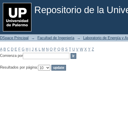
Filtrar por: Materia
Repositorio de la Uni
DSpace Principal
→
Facultad de Ingeniería
→
Laboratorio de Energía y 
A
B
C
D
E
F
G
H
I
J
K
L
M
N
O
P
Q
R
S
T
U
V
W
X
Y
Z
Comienza por
Resultados por página: