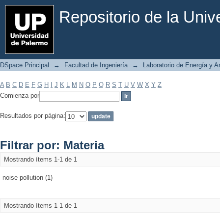
Filtrar por: Materia
Repositorio de la Uni
DSpace Principal
→
Facultad de Ingeniería
→
Laboratorio de Energía y 
A
B
C
D
E
F
G
H
I
J
K
L
M
N
O
P
Q
R
S
T
U
V
W
X
Y
Z
Comienza por
Resultados por página:
Filtrar por: Materia
Mostrando ítems 1-1 de 1
noise pollution (1)
Mostrando ítems 1-1 de 1