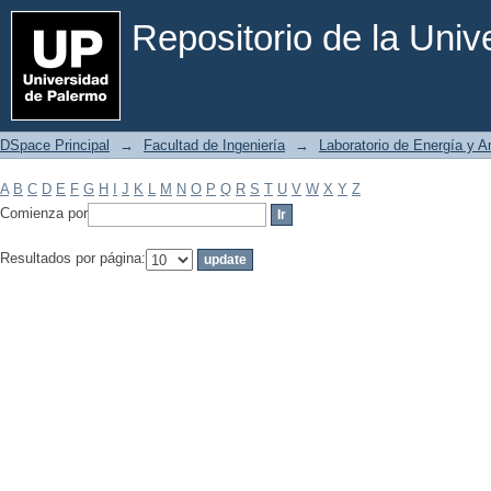
Filtrar por: Materia
Repositorio de la Uni
DSpace Principal
→
Facultad de Ingeniería
→
Laboratorio de Energía y 
A
B
C
D
E
F
G
H
I
J
K
L
M
N
O
P
Q
R
S
T
U
V
W
X
Y
Z
Comienza por
Resultados por página: