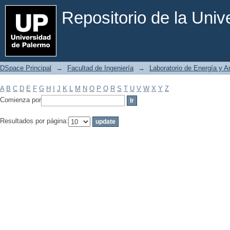
Filtrar por: Materia
Repositorio de la Uni
DSpace Principal
→
Facultad de Ingeniería
→
Laboratorio de Energía y 
A
B
C
D
E
F
G
H
I
J
K
L
M
N
O
P
Q
R
S
T
U
V
W
X
Y
Z
Comienza por
Resultados por página: