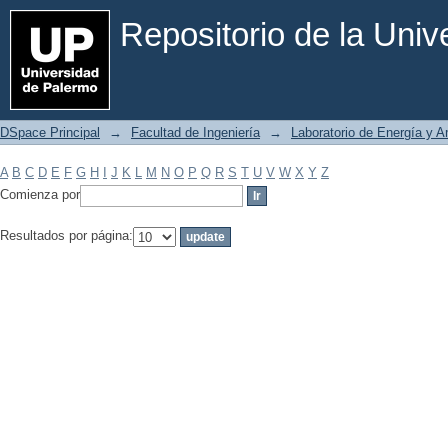
Filtrar por: Materia
Repositorio de la Uni
DSpace Principal
→
Facultad de Ingeniería
→
Laboratorio de Energía y 
A
B
C
D
E
F
G
H
I
J
K
L
M
N
O
P
Q
R
S
T
U
V
W
X
Y
Z
Comienza por
Resultados por página: