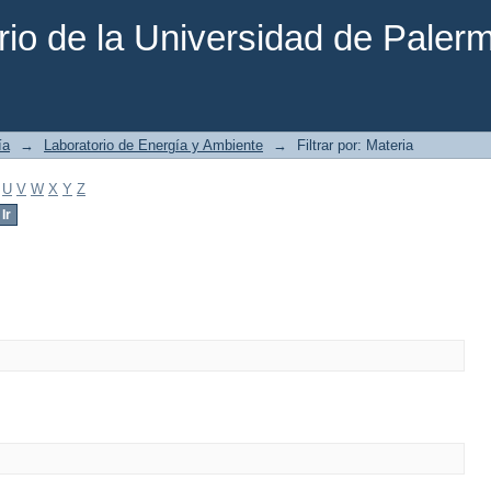
rio de la Universidad de Paler
ía
→
Laboratorio de Energía y Ambiente
→
Filtrar por: Materia
U
V
W
X
Y
Z