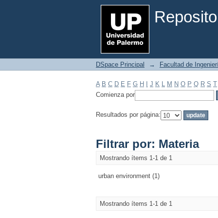
Filtrar por: Materia
Reposito
DSpace Principal
→
Facultad de Ingenier
A
B
C
D
E
F
G
H
I
J
K
L
M
N
O
P
Q
R
S
T
Comienza por
Resultados por página:
Filtrar por: Materia
Mostrando ítems 1-1 de 1
urban environment (1)
Mostrando ítems 1-1 de 1