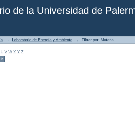
rio de la Universidad de Paler
ía
→
Laboratorio de Energía y Ambiente
→
Filtrar por: Materia
U
V
W
X
Y
Z