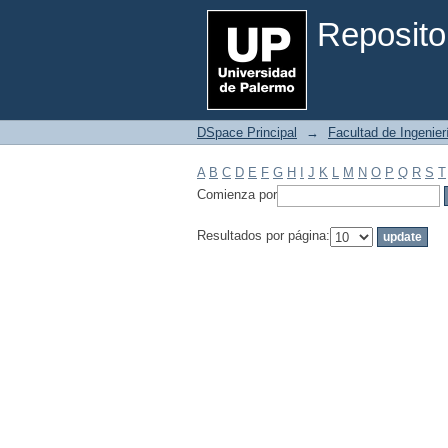
Filtrar por: Materia
Reposito
DSpace Principal
→
Facultad de Ingenier
A
B
C
D
E
F
G
H
I
J
K
L
M
N
O
P
Q
R
S
T
Comienza por
Resultados por página: