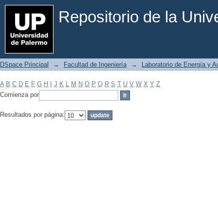
Filtrar por: Materia
Repositorio de la Uni
DSpace Principal
→
Facultad de Ingeniería
→
Laboratorio de Energía y 
A
B
C
D
E
F
G
H
I
J
K
L
M
N
O
P
Q
R
S
T
U
V
W
X
Y
Z
Comienza por
Resultados por página: