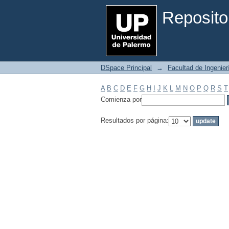
Filtrar por: Materia
Reposito
DSpace Principal
→
Facultad de Ingenier
A
B
C
D
E
F
G
H
I
J
K
L
M
N
O
P
Q
R
S
T
Comienza por
Resultados por página: