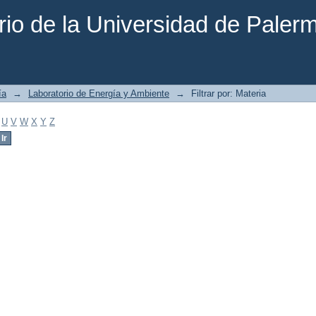
rio de la Universidad de Paler
ía
→
Laboratorio de Energía y Ambiente
→
Filtrar por: Materia
U
V
W
X
Y
Z