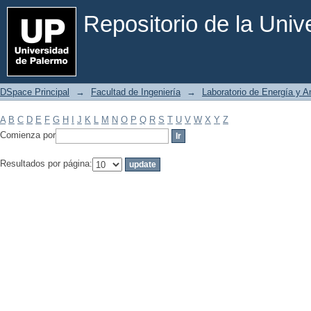
Filtrar por: Materia
Repositorio de la Uni
DSpace Principal
→
Facultad de Ingeniería
→
Laboratorio de Energía y 
A
B
C
D
E
F
G
H
I
J
K
L
M
N
O
P
Q
R
S
T
U
V
W
X
Y
Z
Comienza por
Resultados por página: