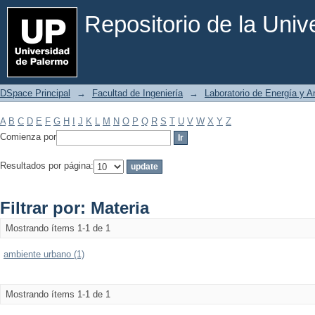
Filtrar por: Materia
Repositorio de la Uni
DSpace Principal
→
Facultad de Ingeniería
→
Laboratorio de Energía y 
A
B
C
D
E
F
G
H
I
J
K
L
M
N
O
P
Q
R
S
T
U
V
W
X
Y
Z
Comienza por
Resultados por página:
Filtrar por: Materia
Mostrando ítems 1-1 de 1
ambiente urbano (1)
Mostrando ítems 1-1 de 1