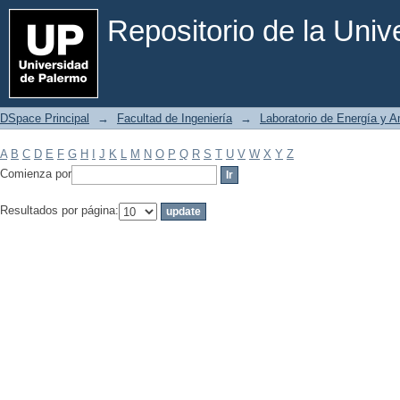
Filtrar por: Materia
Repositorio de la Uni
DSpace Principal
→
Facultad de Ingeniería
→
Laboratorio de Energía y 
A
B
C
D
E
F
G
H
I
J
K
L
M
N
O
P
Q
R
S
T
U
V
W
X
Y
Z
Comienza por
Resultados por página: