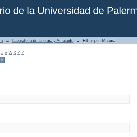
rio de la Universidad de Paler
ía
→
Laboratorio de Energía y Ambiente
→
Filtrar por: Materia
U
V
W
X
Y
Z