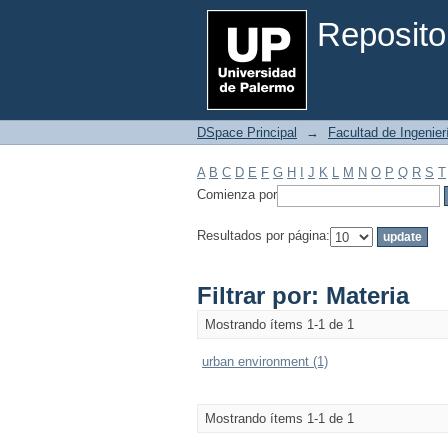
Filtrar por: Materia
Reposito
DSpace Principal
→
Facultad de Ingenier
A
B
C
D
E
F
G
H
I
J
K
L
M
N
O
P
Q
R
S
T
Comienza por
Resultados por página:
Filtrar por: Materia
Mostrando ítems 1-1 de 1
urban environment (1)
Mostrando ítems 1-1 de 1