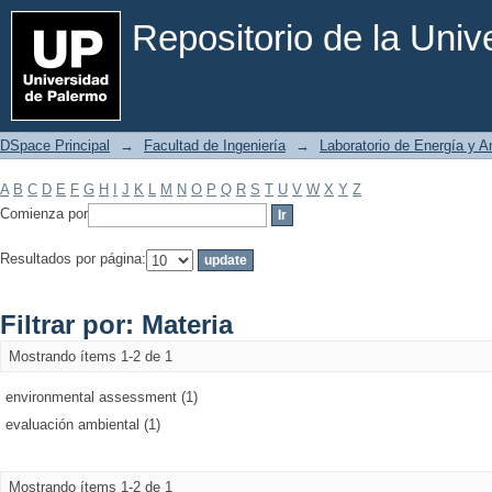
Filtrar por: Materia
Repositorio de la Uni
DSpace Principal
→
Facultad de Ingeniería
→
Laboratorio de Energía y 
A
B
C
D
E
F
G
H
I
J
K
L
M
N
O
P
Q
R
S
T
U
V
W
X
Y
Z
Comienza por
Resultados por página:
Filtrar por: Materia
Mostrando ítems 1-2 de 1
environmental assessment (1)
evaluación ambiental (1)
Mostrando ítems 1-2 de 1