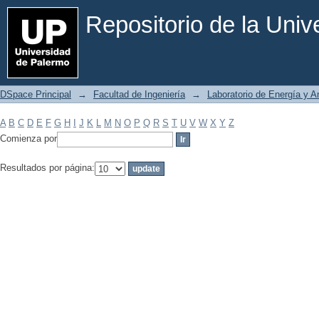
Filtrar por: Materia
Repositorio de la Uni
DSpace Principal
→
Facultad de Ingeniería
→
Laboratorio de Energía y 
A
B
C
D
E
F
G
H
I
J
K
L
M
N
O
P
Q
R
S
T
U
V
W
X
Y
Z
Comienza por
Resultados por página: