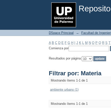
Filtrar por: Materia
Reposito
DSpace Principal
→
Facultad de Ingenier
A
B
C
D
E
F
G
H
I
J
K
L
M
N
O
P
Q
R
S
T
Comienza por
Resultados por página:
Filtrar por: Materia
Mostrando ítems 1-1 de 1
ambiente urbano (1)
Mostrando ítems 1-1 de 1