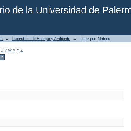
rio de la Universidad de Paler
ía
→
Laboratorio de Energía y Ambiente
→
Filtrar por: Materia
U
V
W
X
Y
Z