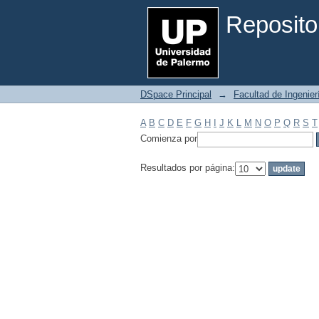
Filtrar por: Materia
Reposito
DSpace Principal
→
Facultad de Ingenier
A
B
C
D
E
F
G
H
I
J
K
L
M
N
O
P
Q
R
S
T
Comienza por
Resultados por página: