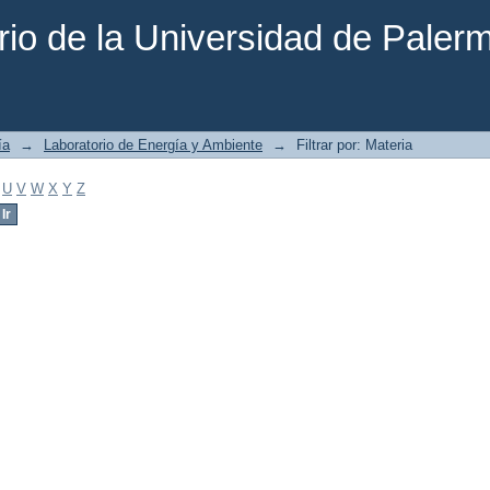
rio de la Universidad de Paler
ía
→
Laboratorio de Energía y Ambiente
→
Filtrar por: Materia
U
V
W
X
Y
Z