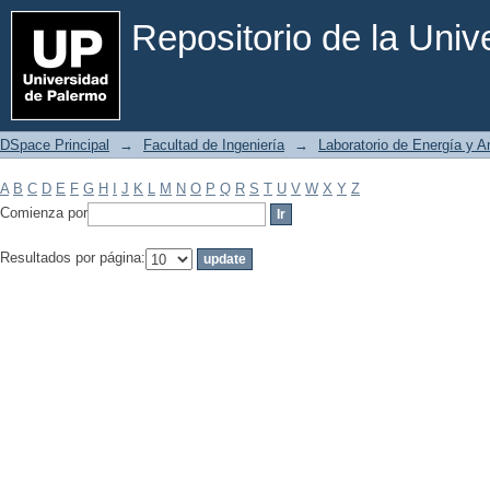
Filtrar por: Materia
Repositorio de la Uni
DSpace Principal
→
Facultad de Ingeniería
→
Laboratorio de Energía y 
A
B
C
D
E
F
G
H
I
J
K
L
M
N
O
P
Q
R
S
T
U
V
W
X
Y
Z
Comienza por
Resultados por página: