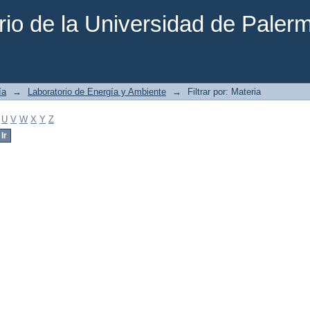
rio de la Universidad de Paler
ía
→
Laboratorio de Energía y Ambiente
→
Filtrar por: Materia
U
V
W
X
Y
Z