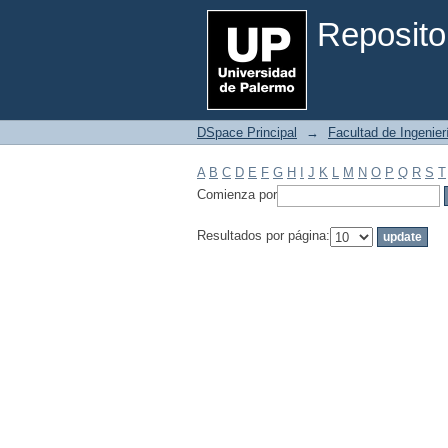
Filtrar por: Materia
Reposito
DSpace Principal
→
Facultad de Ingenier
A
B
C
D
E
F
G
H
I
J
K
L
M
N
O
P
Q
R
S
T
Comienza por
Resultados por página: