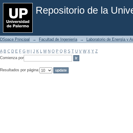
Filtrar por: Materia
Repositorio de la Uni
DSpace Principal
→
Facultad de Ingeniería
→
Laboratorio de Energía y 
A
B
C
D
E
F
G
H
I
J
K
L
M
N
O
P
Q
R
S
T
U
V
W
X
Y
Z
Comienza por
Resultados por página: