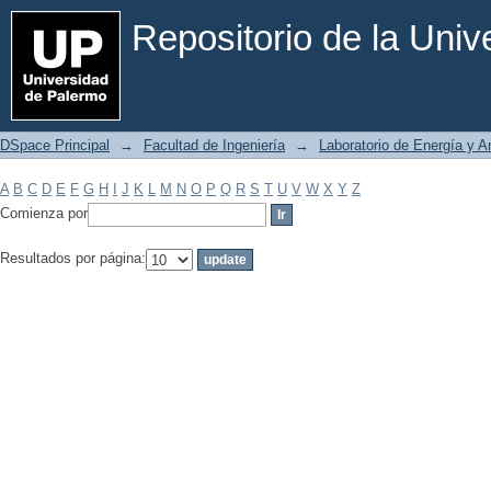
Filtrar por: Materia
Repositorio de la Uni
DSpace Principal
→
Facultad de Ingeniería
→
Laboratorio de Energía y 
A
B
C
D
E
F
G
H
I
J
K
L
M
N
O
P
Q
R
S
T
U
V
W
X
Y
Z
Comienza por
Resultados por página: