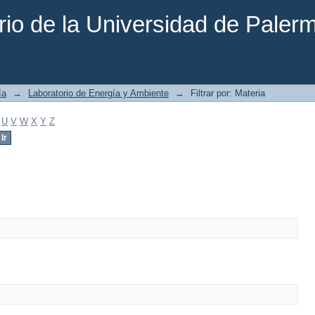
rio de la Universidad de Paler
ía
→
Laboratorio de Energía y Ambiente
→
Filtrar por: Materia
U
V
W
X
Y
Z