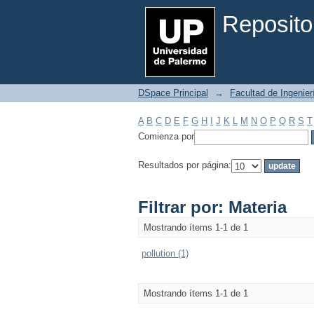
Filtrar por: Materia
Reposito
DSpace Principal
→
Facultad de Ingenier
A
B
C
D
E
F
G
H
I
J
K
L
M
N
O
P
Q
R
S
T
Comienza por
Resultados por página:
Filtrar por: Materia
Mostrando ítems 1-1 de 1
pollution (1)
Mostrando ítems 1-1 de 1