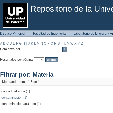
Filtrar por: Materia
Repositorio de la Uni
DSpace Principal
→
Facultad de Ingeniería
→
Laboratorio de Energía y 
A
B
C
D
E
F
G
H
I
J
K
L
M
N
O
P
Q
R
S
T
U
V
W
X
Y
Z
Comienza por
Resultados por página:
Filtrar por: Materia
Mostrando ítems 1-3 de 1
calidad del agua (1)
contaminación (1)
contaminación acústica (1)