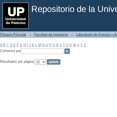
Filtrar por: Materia
Repositorio de la Uni
DSpace Principal
→
Facultad de Ingeniería
→
Laboratorio de Energía y 
A
B
C
D
E
F
G
H
I
J
K
L
M
N
O
P
Q
R
S
T
U
V
W
X
Y
Z
Comienza por
Resultados por página: