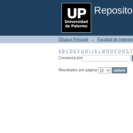
Filtrar por: Materia
Reposito
DSpace Principal
→
Facultad de Ingenier
A
B
C
D
E
F
G
H
I
J
K
L
M
N
O
P
Q
R
S
T
Comienza por
Resultados por página: