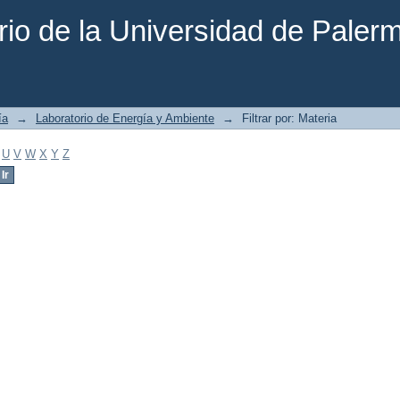
rio de la Universidad de Paler
ía
→
Laboratorio de Energía y Ambiente
→
Filtrar por: Materia
U
V
W
X
Y
Z