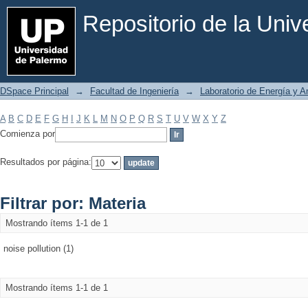
Filtrar por: Materia
Repositorio de la Uni
DSpace Principal
→
Facultad de Ingeniería
→
Laboratorio de Energía y 
A
B
C
D
E
F
G
H
I
J
K
L
M
N
O
P
Q
R
S
T
U
V
W
X
Y
Z
Comienza por
Resultados por página:
Filtrar por: Materia
Mostrando ítems 1-1 de 1
noise pollution (1)
Mostrando ítems 1-1 de 1