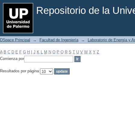
Filtrar por: Materia
Repositorio de la Uni
DSpace Principal
→
Facultad de Ingeniería
→
Laboratorio de Energía y 
A
B
C
D
E
F
G
H
I
J
K
L
M
N
O
P
Q
R
S
T
U
V
W
X
Y
Z
Comienza por
Resultados por página: