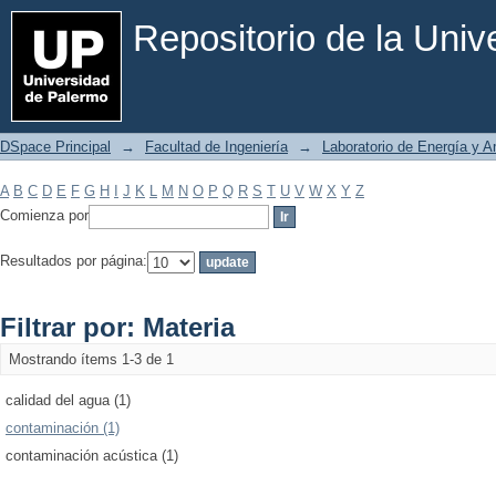
Filtrar por: Materia
Repositorio de la Uni
DSpace Principal
→
Facultad de Ingeniería
→
Laboratorio de Energía y 
A
B
C
D
E
F
G
H
I
J
K
L
M
N
O
P
Q
R
S
T
U
V
W
X
Y
Z
Comienza por
Resultados por página:
Filtrar por: Materia
Mostrando ítems 1-3 de 1
calidad del agua (1)
contaminación (1)
contaminación acústica (1)