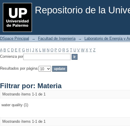
Filtrar por: Materia
Repositorio de la Uni
DSpace Principal
→
Facultad de Ingeniería
→
Laboratorio de Energía y 
A
B
C
D
E
F
G
H
I
J
K
L
M
N
O
P
Q
R
S
T
U
V
W
X
Y
Z
Comienza por
Resultados por página:
Filtrar por: Materia
Mostrando ítems 1-1 de 1
water quality (1)
Mostrando ítems 1-1 de 1