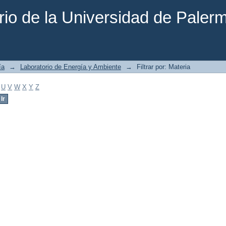
rio de la Universidad de Paler
ía
→
Laboratorio de Energía y Ambiente
→
Filtrar por: Materia
U
V
W
X
Y
Z