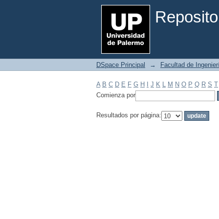
Filtrar por: Materia
Reposito
DSpace Principal
→
Facultad de Ingenier
A
B
C
D
E
F
G
H
I
J
K
L
M
N
O
P
Q
R
S
T
Comienza por
Resultados por página: