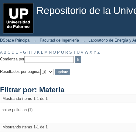
Filtrar por: Materia
Repositorio de la Uni
DSpace Principal
→
Facultad de Ingeniería
→
Laboratorio de Energía y 
A
B
C
D
E
F
G
H
I
J
K
L
M
N
O
P
Q
R
S
T
U
V
W
X
Y
Z
Comienza por
Resultados por página:
Filtrar por: Materia
Mostrando ítems 1-1 de 1
noise pollution (1)
Mostrando ítems 1-1 de 1