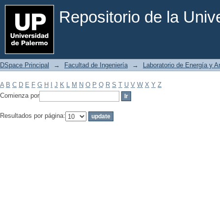
Filtrar por: Materia
Repositorio de la Uni
DSpace Principal
→
Facultad de Ingeniería
→
Laboratorio de Energía y 
A
B
C
D
E
F
G
H
I
J
K
L
M
N
O
P
Q
R
S
T
U
V
W
X
Y
Z
Comienza por
Resultados por página: