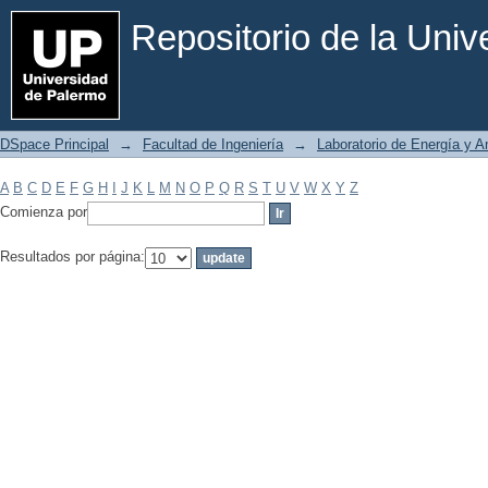
Filtrar por: Materia
Repositorio de la Uni
DSpace Principal
→
Facultad de Ingeniería
→
Laboratorio de Energía y 
A
B
C
D
E
F
G
H
I
J
K
L
M
N
O
P
Q
R
S
T
U
V
W
X
Y
Z
Comienza por
Resultados por página: