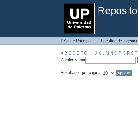
Filtrar por: Materia
Reposito
DSpace Principal
→
Facultad de Ingenier
A
B
C
D
E
F
G
H
I
J
K
L
M
N
O
P
Q
R
S
T
Comienza por
Resultados por página: