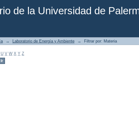
rio de la Universidad de Paler
ía
→
Laboratorio de Energía y Ambiente
→
Filtrar por: Materia
U
V
W
X
Y
Z