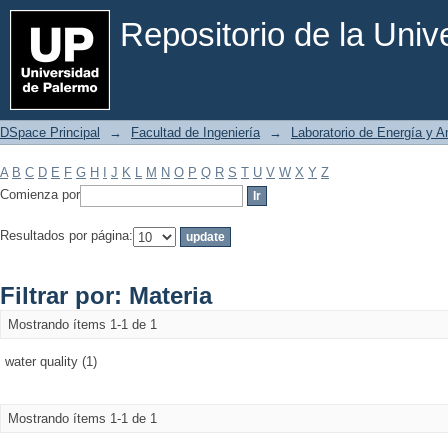
Filtrar por: Materia
Repositorio de la Uni
DSpace Principal
→
Facultad de Ingeniería
→
Laboratorio de Energía y 
A
B
C
D
E
F
G
H
I
J
K
L
M
N
O
P
Q
R
S
T
U
V
W
X
Y
Z
Comienza por
Resultados por página:
Filtrar por: Materia
Mostrando ítems 1-1 de 1
water quality (1)
Mostrando ítems 1-1 de 1