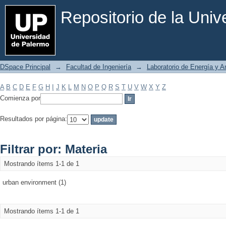
Filtrar por: Materia
Repositorio de la Uni
DSpace Principal
→
Facultad de Ingeniería
→
Laboratorio de Energía y 
A
B
C
D
E
F
G
H
I
J
K
L
M
N
O
P
Q
R
S
T
U
V
W
X
Y
Z
Comienza por
Resultados por página:
Filtrar por: Materia
Mostrando ítems 1-1 de 1
urban environment (1)
Mostrando ítems 1-1 de 1