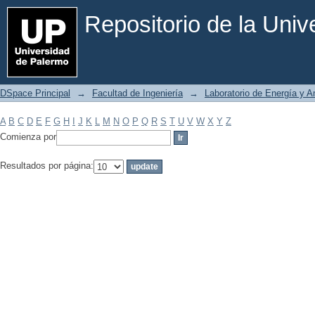
Filtrar por: Materia
Repositorio de la Uni
DSpace Principal
→
Facultad de Ingeniería
→
Laboratorio de Energía y 
A
B
C
D
E
F
G
H
I
J
K
L
M
N
O
P
Q
R
S
T
U
V
W
X
Y
Z
Comienza por
Resultados por página: