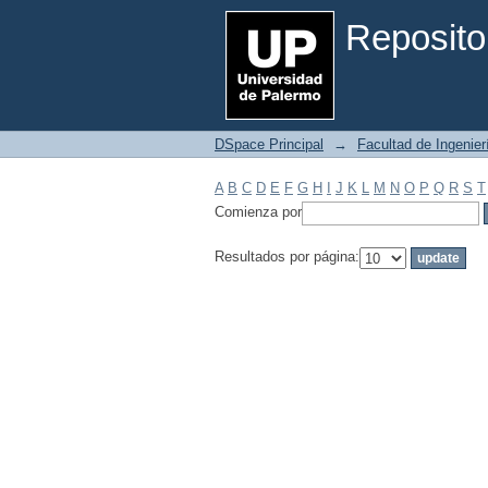
Filtrar por: Materia
Reposito
DSpace Principal
→
Facultad de Ingenier
A
B
C
D
E
F
G
H
I
J
K
L
M
N
O
P
Q
R
S
T
Comienza por
Resultados por página: