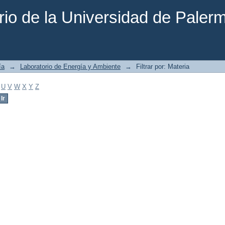
rio de la Universidad de Paler
ía
→
Laboratorio de Energía y Ambiente
→
Filtrar por: Materia
U
V
W
X
Y
Z