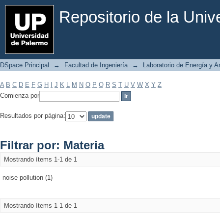
Filtrar por: Materia
Repositorio de la Uni
DSpace Principal
→
Facultad de Ingeniería
→
Laboratorio de Energía y 
A
B
C
D
E
F
G
H
I
J
K
L
M
N
O
P
Q
R
S
T
U
V
W
X
Y
Z
Comienza por
Resultados por página:
Filtrar por: Materia
Mostrando ítems 1-1 de 1
noise pollution (1)
Mostrando ítems 1-1 de 1